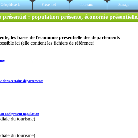
Géopâtisserie
Présentiel
Tourisme
Zonage
 présentiel : population présente, économie présentielle.
ente, les bases de l'économie présentielle des départements
ssible ici (elle contient les fichiers de référence)
ente
le dans certains départements
ion and present population
iale du tourisme)
iale du tourisme)