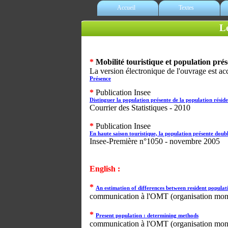
Accueil
Textes
Le
*
Mobilité touristique et population prés
La version électronique de l'ouvrage est acce
Présence
*
Publication Insee
Distinguer la population présente de la population résid
Courrier des Statistiques - 2010
*
Publication Insee
En haute saison touristique, la population présente doub
Insee-Première n°1050 - novembre 2005
09.03.2009
English :
*
An estimation of differences between resident populat
communication à l'OMT (organisation mond
*
Present population : determining methods
communication à l'OMT (organisation mond