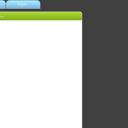
Invités
..